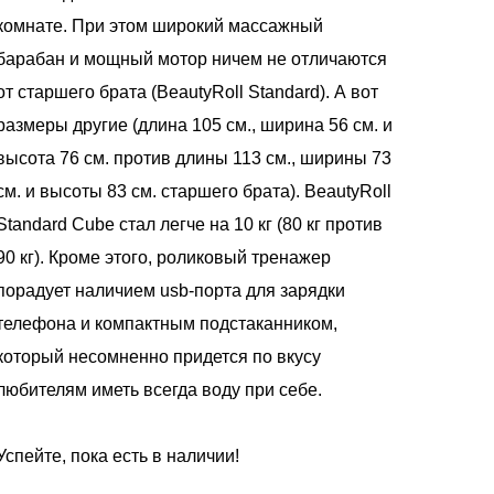
комнате. При этом широкий массажный
барабан и мощный мотор ничем не отличаются
от старшего брата (BeautyRoll Standard). А вот
размеры другие (длина 105 см., ширина 56 см. и
высота 76 см. против длины 113 см., ширины 73
см. и высоты 83 см. старшего брата). BeautyRoll
Standard Cube стал легче на 10 кг (80 кг против
90 кг). Кроме этого, роликовый тренажер
порадует наличием usb-порта для зарядки
телефона и компактным подстаканником,
который несомненно придется по вкусу
любителям иметь всегда воду при себе.
Успейте, пока есть в наличии!