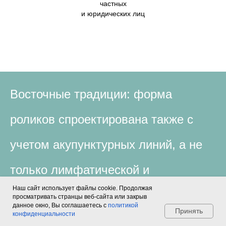
частных
и юридических лиц
Восточные традиции: форма
роликов спроектирована также с
учетом акупунктурных линий, а не
только лимфатической и
Наш сайт использует файлы cookie. Продолжая
кровеносной систем.
просматривать странцы веб-сайта или закрыв
Мы на связи,
данное окно, Вы соглашаетесь с
политикой
спрашивайте
Принять
конфиденциальности
Для этого шаг выемок роликов