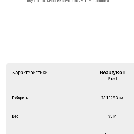
научно-технический комплекс им. Г. М. Бериева»
Характеристики
BeautyRoll
Prof
Габариты
73/122/83 см
Вес
95 кг