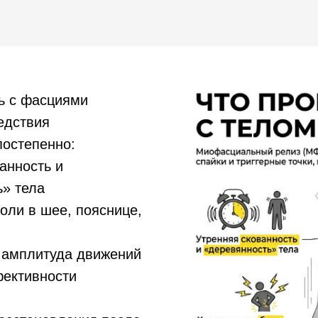
ь с фасциями
едствия
постепенно:
анность и
ь» тела
оли в шее, пояснице,
 амплитуда движений
ективности