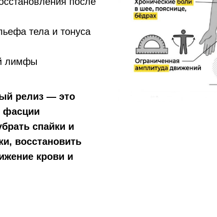
осстановления после
ьефа тела и тонуса
ой лимфы
й релиз — это
ь фасции
убрать спайки и
ки, восстановить
ижение крови и