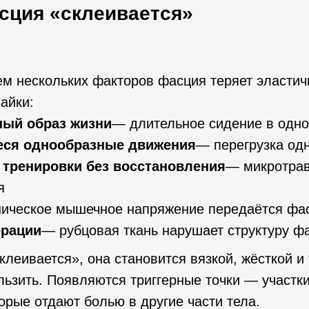
сция «склеивается»
м нескольких факторов фасция теряет эластич
айки:
ый образ жизни
— длительное сидение в одно
ся однообразные движения
— перегрузка одн
тренировки без восстановления
— микротра
я
ическое мышечное напряжение передаётся фа
ерации
— рубцовая ткань нарушает структуру ф
клеивается», она становится вязкой, жёсткой и
льзить. Появляются триггерные точки — участк
орые отдают болью в другие части тела.