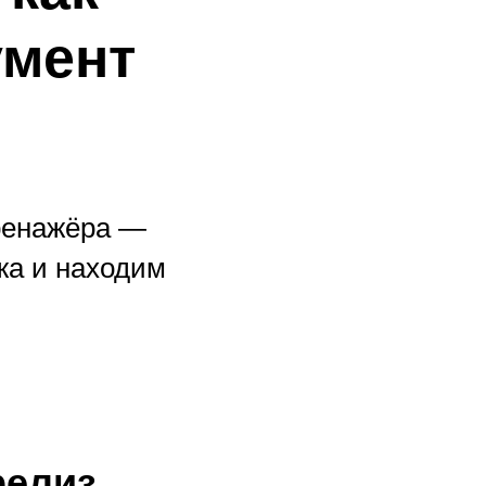
умент
ренажёра —
жа и находим
релиз