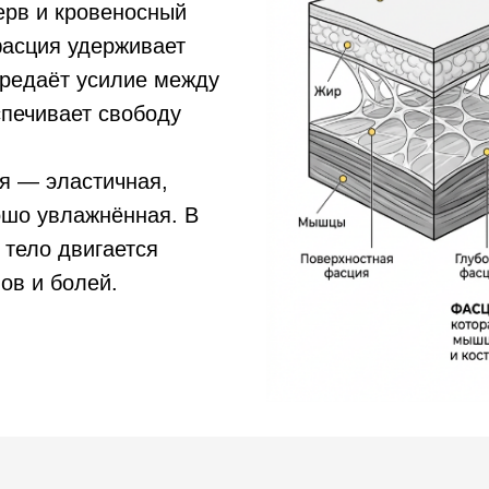
ерв и кровеносный
фасция удерживает
ередаёт усилие между
печивает свободу
я — эластичная,
ошо увлажнённая. В
 тело двигается
мов и болей.