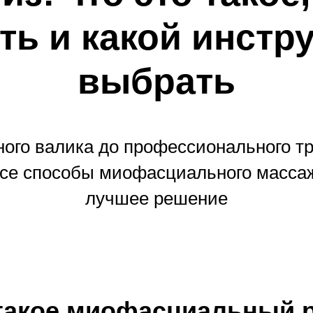
ть и какой инстр
выбрать
ного валика до профессионального т
се способы миофасциального масса
лучшее решение
такое миофасциальный 