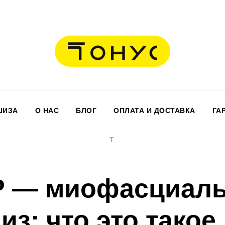
ШИЗА
О НАС
БЛОГ
ОПЛАТА И ДОСТАВКА
ГА
T
 — миофасциал
из: что это такое,