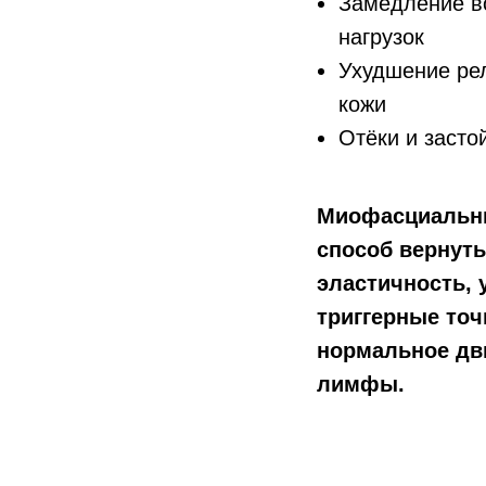
Замедление в
нагрузок
Ухудшение рел
кожи
Отёки и заст
Миофасциальны
способ вернут
эластичность, 
триггерные точ
нормальное дв
лимфы.