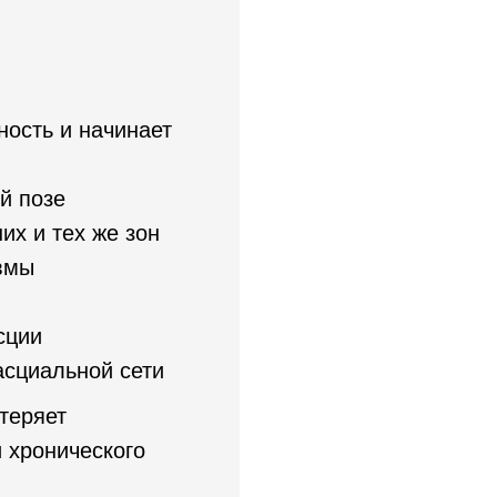
ность и начинает
й позе
их и тех же зон
вмы
сции
асциальной сети
 теряет
и хронического