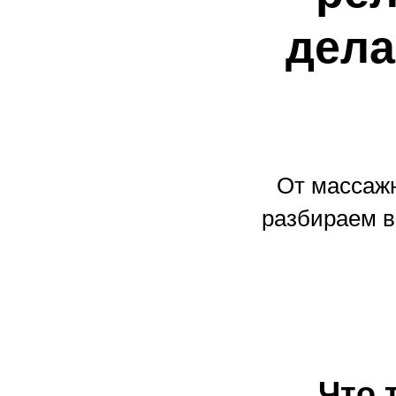
дела
От массаж
разбираем в
Что 