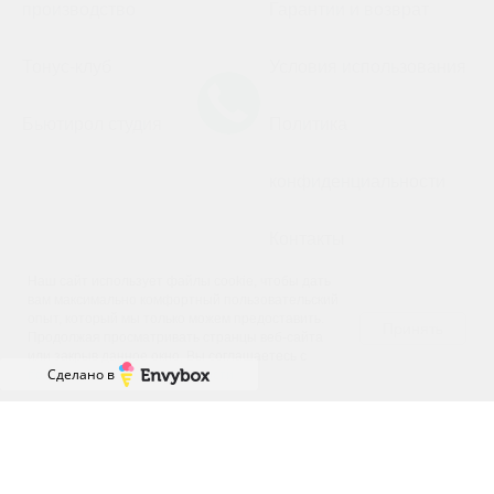
производство
Гарантии и возврат
Тонус-клуб
Условия использования
Бьютирол студия
Политика
конфиденциальности
Контакты
Наш сайт использует файлы cookie, чтобы дать
вам максимально комфортный пользовательский
опыт, который мы только можем предоставить.
Принять
Продолжая просматривать странцы веб-сайта
Мы на связи,
или закрыв данное окно, Вы соглашаетесь с
спрашивайте
Сделано в
политикой конфиденциальности