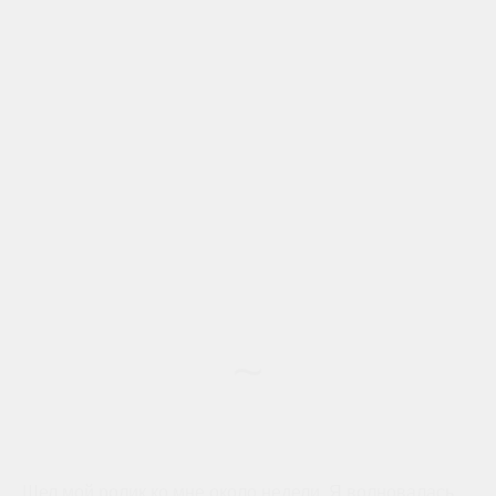
~
Шел мой ролик ко мне около недели. Я волновалась,