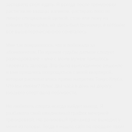
заставило себя ждать. Я всегда после тренировки
растягиваю мышцы валиком, растираю тело по
лимфе специальной щеткой, стою или лежу на
коврике Кузнецова, но здесь был тренажер, в котором
все вышеперечисленное сочеталось.
Мне так понравилось, что я побежала за
абонементом. По иронии судьбы дальше следует
разочарование – мне с моим мужем пришлось
переехать загород. Это было вынужденное решение
и мне пришлось попрощаться с моей квартирой,
которая располагалась прямо напротив Тонус-Клуба.
Что мы имеем? Плюс два часа в день на дорогу,
никакого спорт-зала поблизости.
Но любитель спорта всегда найдет выход. Я
разбавила свой ежедневный график вечерней
тренировкой. Но роликовый тренажер не выходил у
меня из головы. Тогда я нашла сайт по продаже таких