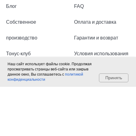
Блог
FAQ
Собственное
Оплата и доставка
производство
Гарантии и возврат
Тонус-клуб
Условия использования
Наш сайт использует файлы cookie. Продолжая
Бьютирол студия
Политика
просматривать странцы веб-сайта или закрыв
Мы на связи,
данное окно, Вы соглашаетесь с
политикой
спрашивайте
Принять
конфиденциальности
конфиденциальности
Контакты